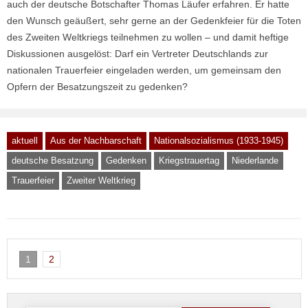
auch der deutsche Botschafter Thomas Läufer erfahren. Er hatte
den Wunsch geäußert, sehr gerne an der Gedenkfeier für die Toten
des Zweiten Weltkriegs teilnehmen zu wollen – und damit heftige
Diskussionen ausgelöst: Darf ein Vertreter Deutschlands zur
nationalen Trauerfeier eingeladen werden, um gemeinsam den
Opfern der Besatzungszeit zu gedenken?
aktuell
Aus der Nachbarschaft
Nationalsozialismus (1933-1945)
deutsche Besatzung
Gedenken
Kriegstrauertag
Niederlande
Trauerfeier
Zweiter Weltkrieg
1
2