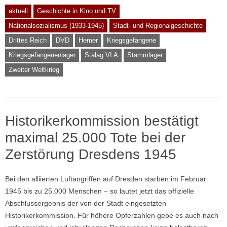
aktuell
Geschichte in Kino und TV
Nationalsozialismus (1933-1945)
Stadt- und Regionalgeschichte
Drittes Reich
DVD
Hemer
Kriegsgefangene
Kriegsgefangenenlager
Stalag VI A
Stammlager
Zweiter Weltkrieg
Historikerkommission bestätigt
maximal 25.000 Tote bei der
Zerstörung Dresdens 1945
Bei den alliierten Luftangriffen auf Dresden starben im Februar
1945 bis zu 25.000 Menschen – so lautet jetzt das offizielle
Abschlussergebnis der von der Stadt eingesetzten
Historikerkommission. Für höhere Opferzahlen gebe es auch nach