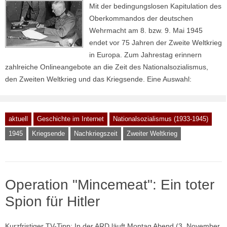
Mit der bedingungslosen Kapitulation des
Oberkommandos der deutschen
Wehrmacht am 8. bzw. 9. Mai 1945
endet vor 75 Jahren der Zweite Weltkrieg
in Europa. Zum Jahrestag erinnern
zahlreiche Onlineangebote an die Zeit des Nationalsozialismus,
den Zweiten Weltkrieg und das Kriegsende. Eine Auswahl:
aktuell
Geschichte im Internet
Nationalsozialismus (1933-1945)
1945
Kriegsende
Nachkriegszeit
Zweiter Weltkrieg
Operation "Mincemeat": Ein toter
Spion für Hitler
Kurzfristiger TV-Tipp: In der ARD läuft Montag Abend (3. November