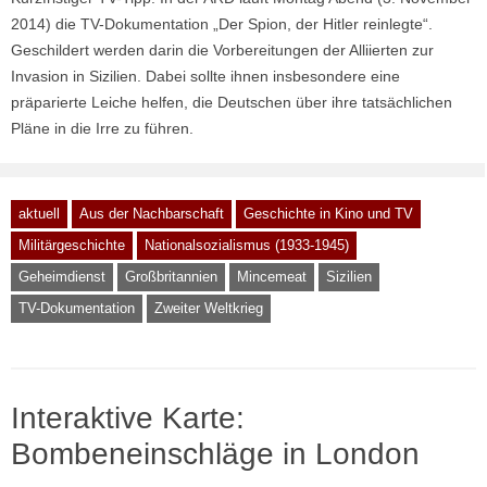
2014) die TV-Dokumentation „Der Spion, der Hitler reinlegte“.
Geschildert werden darin die Vorbereitungen der Alliierten zur
Invasion in Sizilien. Dabei sollte ihnen insbesondere eine
präparierte Leiche helfen, die Deutschen über ihre tatsächlichen
Pläne in die Irre zu führen.
aktuell
Aus der Nachbarschaft
Geschichte in Kino und TV
Militärgeschichte
Nationalsozialismus (1933-1945)
Geheimdienst
Großbritannien
Mincemeat
Sizilien
TV-Dokumentation
Zweiter Weltkrieg
Interaktive Karte:
Bombeneinschläge in London