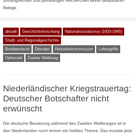
umfangreichen und jahrelangen Recherchen keine belastbaren
Belege.
aktuell
Geschichtsforschung
Nationalsozialismus (1933-1945)
Stadt- und Regionalgeschichte
Bombennacht
Dresden
Historikerkommission
Luftangriffe
Opferzahl
Zweiter Weltkrieg
Niederländischer Kriegstrauertag:
Deutscher Botschafter nicht
erwünscht
Die deutsche Besatzung während des Zweiten Weltkrieges ist in
den Niederlanden noch immer ein heikles Thema. Das musste jetzt