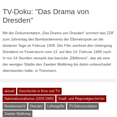
TV-Doku: "Das Drama von
Dresden"
Mit der Dokumentation „Das Drama von Dresden“ erinnert das ZDF
zum Jahrestag des Bombardements der Elbmetropole an die
düsteren Tage im Februar 1945. Der Film zeichnet den Untergang
Dresdens im Feuersturm vom 13. auf den 14. Februar 1945 nach.
In nur 24 Stunden versank das barocke „Elbflorenz“, das als eine
der wenigen Städte den Zweiten Weltkrieg bis dahin unbeschadet
überstanden hatte, in Trümmern.
aktuell
Geschichte in Kino und TV
Nationalsozialismus (1933-1945)
Stadt- und Regionalgeschichte
Bombennacht
Dresden
Luftangriffe
TV-Dokumentation
Zweiter Weltkrieg