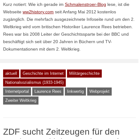
Kurz notiert: Wie ich gerade im
Schmalenstroer-Blog
lese, ist die
Webseite
ww2history.com
seit Anfang Mai 2012 kostenlos
zugänglich. Die mehrfach ausgezeichnete Infoseite rund um den 2.
Weltkrieg wird vom britischen Historiker Laurence Rees betrieben.
Rees war bis 2008 Leiter der Geschichtssparte bei der BBC und
beschäftigt sich seit über 20 Jahren in Büchern und TV-
Dokumentationen mit dem 2. Weltkrieg.
aktuell
Geschichte im Internet
Militärgeschichte
Nationalsozialismus (1933-1945)
Internetportal
Laurence Rees
linkwertig
Webprojekt
Zweiter Weltkrieg
ZDF sucht Zeitzeugen für den