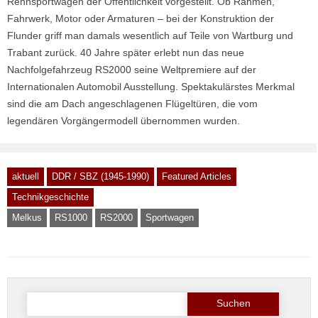
Rennsportwagen der Öffentlichkeit vorgestellt. Ob Rahmen,
Fahrwerk, Motor oder Armaturen – bei der Konstruktion der
Flunder griff man damals wesentlich auf Teile von Wartburg und
Trabant zurück. 40 Jahre später erlebt nun das neue
Nachfolgefahrzeug RS2000 seine Weltpremiere auf der
Internationalen Automobil Ausstellung. Spektakulärstes Merkmal
sind die am Dach angeschlagenen Flügeltüren, die vom
legendären Vorgängermodell übernommen wurden.
aktuell
DDR / SBZ (1945-1990)
Featured Articles
Technikgeschichte
Melkus
RS1000
RS2000
Sportwagen
Suche
nach: