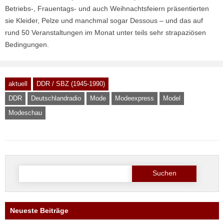
Betriebs-, Frauentags- und auch Weihnachtsfeiern präsentierten
sie Kleider, Pelze und manchmal sogar Dessous – und das auf
rund 50 Veranstaltungen im Monat unter teils sehr strapaziösen
Bedingungen.
aktuell
DDR / SBZ (1945-1990)
DDR
Deutschlandradio
Mode
Modeexpress
Model
Modeschau
Suche
nach:
Neueste Beiträge