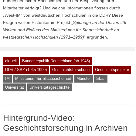
bundesdeutscher Hochschulen und der Bespitzelung ihrer
Mitarbeiter verfolgt? Und welche Informationen flossen durch
„West-IM“ von westdeutschen Hochschulen in die DDR? Diese
Fragen wollen Historiker im Projekt „
Spionage an der Universität.
Wirken und Einfluss des Ministeriums für Staatssicherheit an
westdeutschen Hochschulen (1971–1989)
“ ergründen.
aktuell
Bundesrepublik Deutschland (ab 1945)
DDR / SBZ (1945-1990)
Geschichtsforschung
Geschichtsprojekte
IM
Ministerium für Staatssicherheit
Münster
Stasi
Universität
Universitätsgeschichte
Hintergrund-Video:
Geschichtsforschung in Archiven