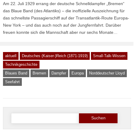
Am 22. Juli 1929 errang der deutsche Schnelldampfer „Bremen“
das Blaue Band (des Atlantiks) – die inoffizielle Auszeichnung für
das schnellste Passagierschiff auf der Transatlantik-Route Europa-
New York – und das auch noch auf der Jungfernfahrt. Darüber
freuen konnte sich die Mannschaft aber nur sechs Monate…
aktuell
Deutsches (Kaiser-)Reich (1871-1919)
Small-Talk-Wissen
Technikgeschichte
Blaues Band
Bremen
Dampfer
Europa
Norddeutscher Lloyd
Seefahrt
Suche
nach: