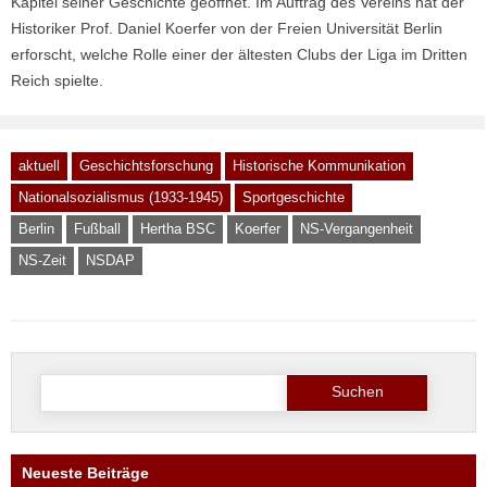
Kapitel seiner Geschichte geöffnet. Im Auftrag des Vereins hat der
Historiker Prof. Daniel Koerfer von der Freien Universität Berlin
erforscht, welche Rolle einer der ältesten Clubs der Liga im Dritten
Reich spielte.
aktuell
Geschichtsforschung
Historische Kommunikation
Nationalsozialismus (1933-1945)
Sportgeschichte
Berlin
Fußball
Hertha BSC
Koerfer
NS-Vergangenheit
NS-Zeit
NSDAP
Suche
nach:
Neueste Beiträge