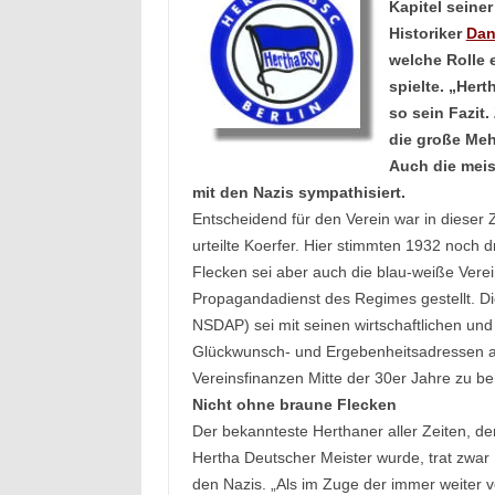
Kapitel seiner
Historiker
Dan
welche Rolle e
spielte. „Hert
so sein Fazit.
die große Meh
Auch die meis
mit den Nazis sympathisiert.
Entscheidend für den Verein war in dieser 
urteilte Koerfer. Hier stimmten 1932 noch 
Flecken sei aber auch die blau-weiße Verei
Propagandadienst des Regimes gestellt. Die
NSDAP) sei mit seinen wirtschaftlichen un
Glückwunsch- und Ergebenheitsadressen ab
Vereinsfinanzen Mitte der 30er Jahre zu b
Nicht ohne braune Flecken
Der bekannteste Herthaner aller Zeiten, d
Hertha Deutscher Meister wurde, trat zwar
den Nazis. „Als im Zuge der immer weiter v