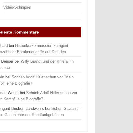
Video-Schnipsel
eueste Kommentare
nhard
bei
Historikerkommission korrigiert
erzahl der Bombenangriffe auf Dresden
 Benser
bei
Willy Brandt und der Kniefall in
schau
vin
bei
Schrieb Adolf Hitler schon vor "Mein
f" eine Biografie?
mas Weber
bei
Schrieb Adolf Hitler schon vor
n Kampf" eine Biografie?
engard Becken-Landwehrs
bei
Schon GEZahlt –
ine Geschichte der Rundfunkgebühren