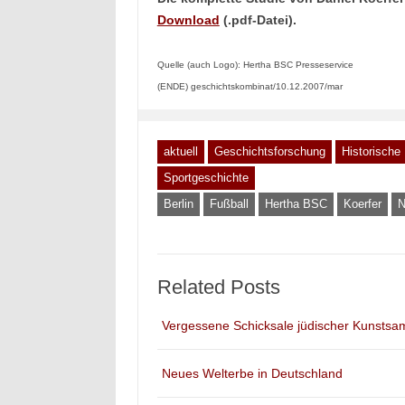
Download
(.pdf-Datei).
Quelle (auch Logo): Hertha BSC Presseservice
(ENDE) geschichtskombinat/10.12.2007/mar
aktuell
Geschichtsforschung
Historische
Sportgeschichte
Berlin
Fußball
Hertha BSC
Koerfer
N
Related Posts
Vergessene Schicksale jüdischer Kunstsa
Neues Welterbe in Deutschland