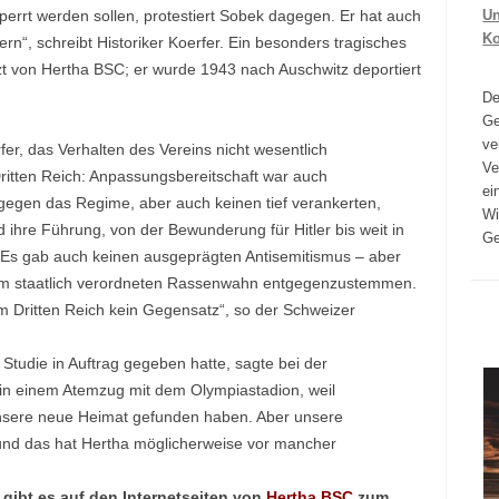
Un
sperrt werden sollen, protestiert Sobek dagegen. Er hat auch
K
ern“, schreibt Historiker Koerfer. Ein besonders tragisches
rzt von Hertha BSC; er wurde 1943 nach Auschwitz deportiert
D
Ge
ve
fer, das Verhalten des Vereins nicht wesentlich
Ve
itten Reich: Anpassungsbereitschaft war auch
ei
 gegen das Regime, aber auch keinen tief verankerten,
Wi
 ihre Führung, von der Bewunderung für Hitler bis weit in
Ge
 Es gab auch keinen ausgeprägten Antisemitismus – aber
dem staatlich verordneten Rassenwahn entgegenzustemmen.
m Dritten Reich kein Gegensatz“, so der Schweizer
 Studie in Auftrag gegeben hatte, sagte bei der
 in einem Atemzug mit dem Olympiastadion, weil
 unsere neue Heimat gefunden haben. Aber unsere
und das hat Hertha möglicherweise vor mancher
 gibt es auf den Internetseiten von
Hertha BSC
zum