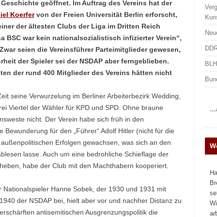
 Geschichte geöffnet. Im Auftrag des Vereins hat der
Ver
iel Koerfer
von der Freien Universität Berlin erforscht,
Kun
iner der ältesten Clubs der Liga im Dritten Reich
Neu
ha BSC war kein nationalsozialistisch infizierter Verein“,
DDR
 Zwar seien die Vereinsführer Parteimitglieder gewesen,
rheit der Spieler sei der NSDAP aber ferngeblieben.
BLHA
ten der rund 400 Mitglieder des Vereins hätten nicht
Bun
Zeit seine Verwurzelung im Berliner Arbeiterbezirk Wedding,
drei Viertel der Wähler für KPD und SPD. Ohne braune
…a
nsweste nicht. Der Verein habe sich früh in den
 Bewunderung für den „Führer“ Adolf Hitler (nicht für die
d außenpolitischen Erfolgen gewachsen, was sich an den
We
lesen lasse. Auch um eine bedrohliche Schieflage der
eheben, habe der Club mit den Machthabern kooperiert.
Ha
Br
er Nationalspieler Hanne Sobek, der 1930 und 1931 mit
se
 1940 der NSDAP bei, hielt aber vor und nachher Distanz zu
Wi
erschärften antisemitischen Ausgrenzungspolitik die
ar