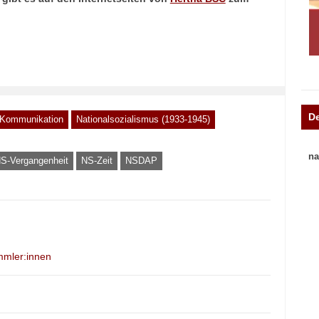
D
 Kommunikation
Nationalsozialismus (1933-1945)
na
S-Vergangenheit
NS-Zeit
NSDAP
mmler:innen