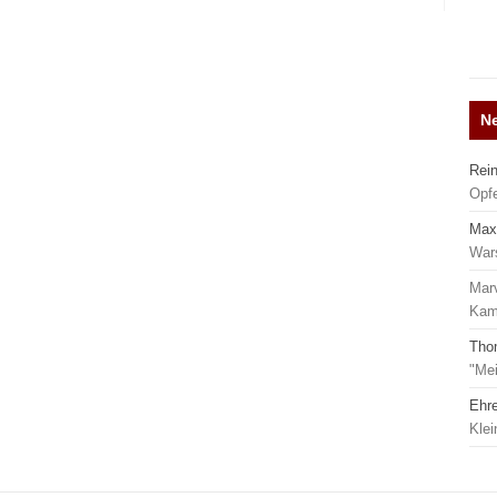
N
Rei
Opf
Max
War
Mar
Kamp
Tho
"Mei
Ehr
Kle