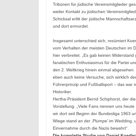
Tribünen für jüdische Vereinsmitglieder ge
weiter Kontakt zu jüdischen Vereinsmitglied
Schicksal erlitt der jüdische Mannschaftsa
und dort ermordet.
Insgesamt unterschied sich, resümiert Koer
vom Verhalten der meisten Deutschen im Dr
hier verbreitet. „Es gab keinen Widerstand
fanatischen Enthusiasmus für die Partei und
den 2. Weltkrieg hinein einmal abgesehen.
eben auch keine Versuche, sich wirklich 
Führerprinzip und Fußballsport – das war i
Historiker.
Hertha-Präsident Bernd Schiphorst, der die
Vorstellung: „Viele Fans nennen uns heute
wir dort seit Beginn der Bundesliga 1963
Wiege stand an der ‚Plumpe’ im Wedding, 
Einvernahme durch die Nazis bewahrt“.
Die komplette Studie von Daniel Koerfer