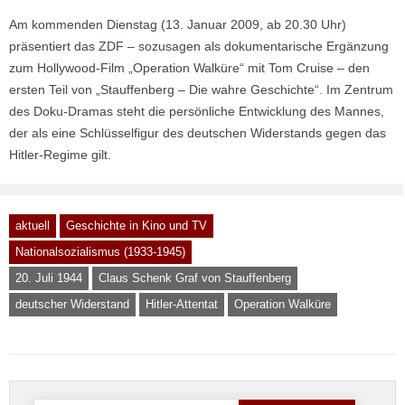
Am kommenden Dienstag (13. Januar 2009, ab 20.30 Uhr)
präsentiert das ZDF – sozusagen als dokumentarische Ergänzung
zum Hollywood-Film „Operation Walküre“ mit Tom Cruise – den
ersten Teil von „Stauffenberg – Die wahre Geschichte“. Im Zentrum
des Doku-Dramas steht die persönliche Entwicklung des Mannes,
der als eine Schlüsselfigur des deutschen Widerstands gegen das
Hitler-Regime gilt.
aktuell
Geschichte in Kino und TV
Nationalsozialismus (1933-1945)
20. Juli 1944
Claus Schenk Graf von Stauffenberg
deutscher Widerstand
Hitler-Attentat
Operation Walküre
Suche