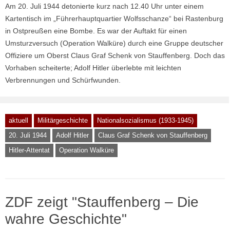
Am 20. Juli 1944 detonierte kurz nach 12.40 Uhr unter einem
Kartentisch im „Führerhauptquartier Wolfsschanze“ bei Rastenburg
in Ostpreußen eine Bombe. Es war der Auftakt für einen
Umsturzversuch (Operation Walküre) durch eine Gruppe deutscher
Offiziere um Oberst Claus Graf Schenk von Stauffenberg. Doch das
Vorhaben scheiterte; Adolf Hitler überlebte mit leichten
Verbrennungen und Schürfwunden.
aktuell
Militärgeschichte
Nationalsozialismus (1933-1945)
20. Juli 1944
Adolf Hitler
Claus Graf Schenk von Stauffenberg
Hitler-Attentat
Operation Walküre
ZDF zeigt "Stauffenberg – Die
wahre Geschichte"