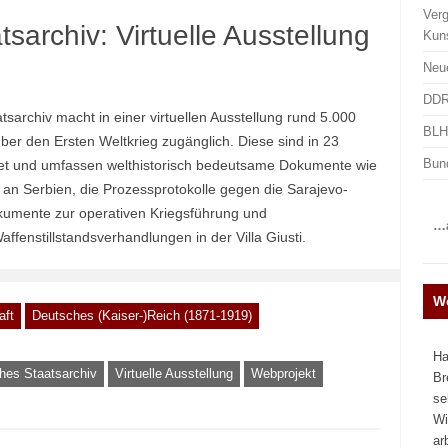
Ver
sarchiv: Virtuelle Ausstellung
Kun
Neu
DDR
tsarchiv macht in einer virtuellen Ausstellung rund 5.000
BLHA
n über den Ersten Weltkrieg zugänglich. Diese sind in 23
Bun
 und umfassen welthistorisch bedeutsame Dokumente wie
 an Serbien, die Prozessprotokolle gegen die Sarajevo-
okumente zur operativen Kriegsführung und
…a
fenstillstandsverhandlungen in der Villa Giusti.
We
aft
Deutsches (Kaiser-)Reich (1871-1919)
Ha
ches Staatsarchiv
Virtuelle Ausstellung
Webprojekt
Br
se
Wi
ar