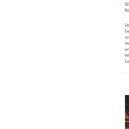
Un
K
D
Ge
ve
Ve
ei
Wi
Ge