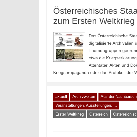
Österreichisches Staat
zum Ersten Weltkrieg
Das Österreichische Staa
digitalisierte Archivalie
Themengruppen geordnet
etwa die Kriegserklärung
Attentäter, Akten und D
Kriegspropaganda oder das Protokoll der Waf
aktuell
Archivwelten
Aus der Nachbarsch
Veranstaltungen, Ausstellungen, ...
Erster Weltkrieg
Österreich
Österreichis