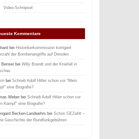
Video-Schnipsel
eueste Kommentare
nhard
bei
Historikerkommission korrigiert
erzahl der Bombenangriffe auf Dresden
 Benser
bei
Willy Brandt und der Kniefall in
schau
vin
bei
Schrieb Adolf Hitler schon vor "Mein
f" eine Biografie?
mas Weber
bei
Schrieb Adolf Hitler schon vor
n Kampf" eine Biografie?
engard Becken-Landwehrs
bei
Schon GEZahlt –
ine Geschichte der Rundfunkgebühren