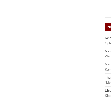
N
Rei
Opf
Max
War
Mar
Kamp
Tho
"Mei
Ehr
Kle