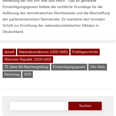
Behebung der Not von Volk und Reich“. Das so genannte
Ermächtigungsgesetz bildete die rechtliche Grundlage für die
Auflösung des demokratischen Rechtsstaats und die Abschaffung
der parlamentarischen Demokratie. Es markierte den formalen
Schritt zur Errichtung der nationalsozialistischen Diktatur in
Deutschland.
aktuell
Nationalsozialismus (1933-1945)
Politikgeschichte
Weimarer Republik (1919-1933)
75 Jahre NS-Machtergreifung
Ermächtigungsgesetz
Otto Wels
Reichstag
SPD
Suche
nach: