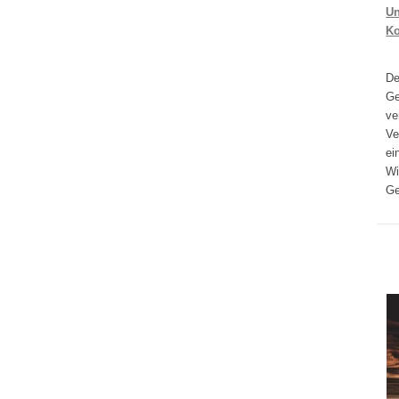
Un
K
D
Ge
ve
Ve
ei
Wi
Ge