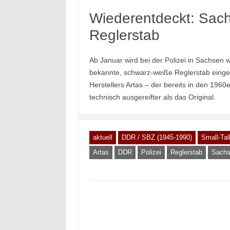
Wiederentdeckt: Sach
Reglerstab
Ab Januar wird bei der Polizei in Sachsen
bekannte, schwarz-weiße Reglerstab einges
Herstellers Artas – der bereits in den 1960e
technisch ausgereifter als das Original.
aktuell
DDR / SBZ (1945-1990)
Small-Ta
Artas
DDR
Polizei
Reglerstab
Sach