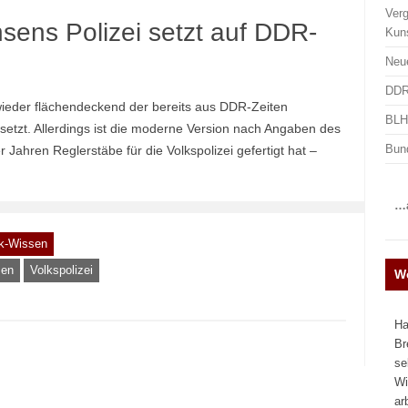
Ver
sens Polizei setzt auf DDR-
Kun
Neu
DDR
 wieder flächendeckend der bereits aus DDR-Zeiten
BLHA
etzt. Allerdings ist die moderne Version nach Angaben des
Bun
r Jahren Reglerstäbe für die Volkspolizei gefertigt hat –
…a
lk-Wissen
sen
Volkspolizei
We
Ha
Br
se
Wi
ar