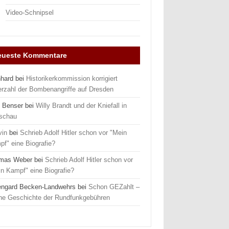
Video-Schnipsel
eueste Kommentare
nhard
bei
Historikerkommission korrigiert
erzahl der Bombenangriffe auf Dresden
 Benser
bei
Willy Brandt und der Kniefall in
schau
vin
bei
Schrieb Adolf Hitler schon vor "Mein
f" eine Biografie?
mas Weber
bei
Schrieb Adolf Hitler schon vor
n Kampf" eine Biografie?
engard Becken-Landwehrs
bei
Schon GEZahlt –
ine Geschichte der Rundfunkgebühren