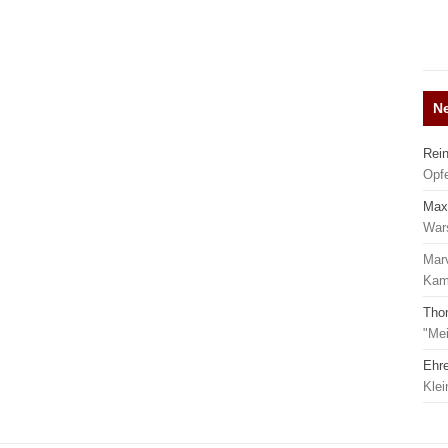
N
Rei
Opf
Max
War
Mar
Kamp
Tho
"Mei
Ehr
Kle