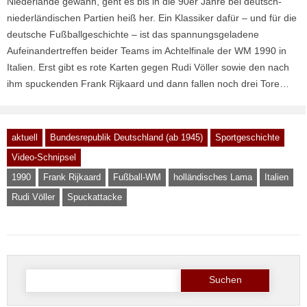
Niederlande gewann, geht es bis in die 90er Jahre bei deutsch-
niederländischen Partien heiß her. Ein Klassiker dafür – und für die
deutsche Fußballgeschichte – ist das spannungsgeladene
Aufeinandertreffen beider Teams im Achtelfinale der WM 1990 in
Italien. Erst gibt es rote Karten gegen Rudi Völler sowie den nach
ihm spuckenden Frank Rijkaard und dann fallen noch drei Tore…
aktuell
Bundesrepublik Deutschland (ab 1945)
Sportgeschichte
Video-Schnipsel
1990
Frank Rijkaard
Fußball-WM
holländisches Lama
Italien
Rudi Völler
Spuckattacke
Suche
nach: