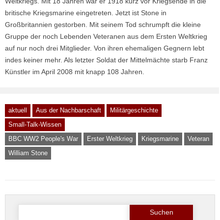
Weltkriegs. Mit 18 Jahren war er 1918 kurz vor Kriegsende in die
britische Kriegsmarine eingetreten. Jetzt ist Stone in
Großbritannien gestorben. Mit seinem Tod schrumpft die kleine
Gruppe der noch Lebenden Veteranen aus dem Ersten Weltkrieg
auf nur noch drei Mitglieder. Von ihren ehemaligen Gegnern lebt
indes keiner mehr. Als letzter Soldat der Mittelmächte starb Franz
Künstler im April 2008 mit knapp 108 Jahren.
aktuell
Aus der Nachbarschaft
Militärgeschichte
Small-Talk-Wissen
BBC WW2 People's War
Erster Weltkrieg
Kriegsmarine
Veteran
William Stone
Suche
nach: