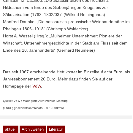
Christian M. Zachlod: „Die Staatsfinanzen des Hochstifts
Hildesheim vom Ende des Siebenjährigen Kriegs bis zur
Säkularisation (1763–1802/03)“ (Wilfried Reininghaus)
Manfred Daunke: „Die nassauisch-preussische Weinbaudomäne im
Rheingau 1806–1918“ (Christoph Waldecker)
Horst A. Wessel (Hrsg.): „Mülheimer Unternehmer: Pioniere der
Wirtschaft. Unternehmergeschichte in der Stadt am Fluss seit dem
Ende des 18. Jahrhunderts“ (Gerhard Neumeier)
Das seit 1967 erscheinende Heft kostet im Einzelkauf acht Euro, als
Jahresabonnement 26 Euro. Mehr dazu finden Sie auf der
Homepage der
VdW
.
Quelle: VdW / Mailingliste Archivschule Marburg
(ENDE) geschichtskombinat/22.07.2008/mar
aktuell
Archivwelten
Literatur