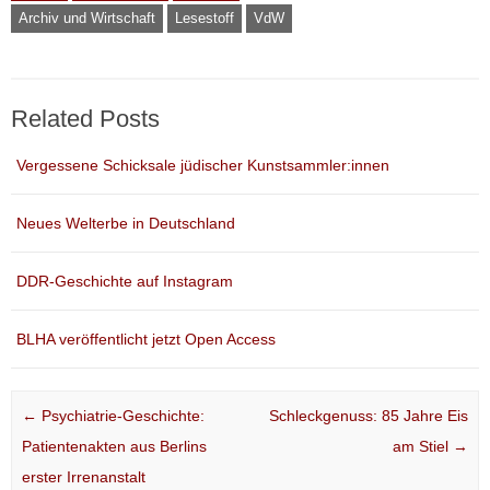
Archiv und Wirtschaft
Lesestoff
VdW
Related Posts
Vergessene Schicksale jüdischer Kunstsammler:innen
Neues Welterbe in Deutschland
DDR-Geschichte auf Instagram
BLHA veröffentlicht jetzt Open Access
Post navigation
←
Psychiatrie-Geschichte:
Schleckgenuss: 85 Jahre Eis
Patientenakten aus Berlins
am Stiel
→
erster Irrenanstalt