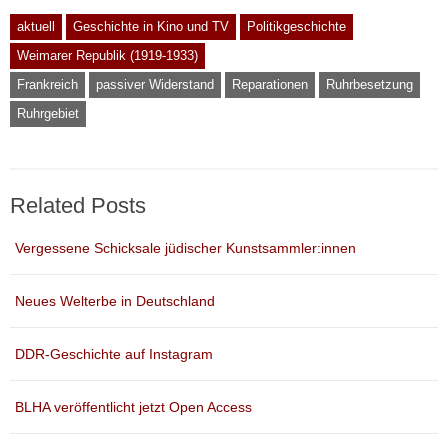
aktuell
Geschichte in Kino und TV
Politikgeschichte
Weimarer Republik (1919-1933)
Frankreich
passiver Widerstand
Reparationen
Ruhrbesetzung
Ruhrgebiet
Related Posts
Vergessene Schicksale jüdischer Kunstsammler:innen
Neues Welterbe in Deutschland
DDR-Geschichte auf Instagram
BLHA veröffentlicht jetzt Open Access