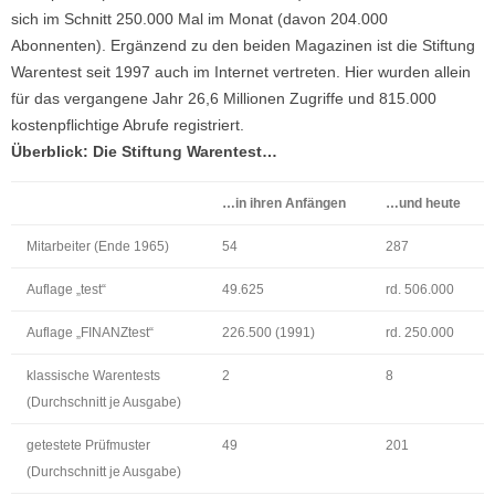
sich im Schnitt 250.000 Mal im Monat (davon 204.000
Abonnenten). Ergänzend zu den beiden Magazinen ist die Stiftung
Warentest seit 1997 auch im Internet vertreten. Hier wurden allein
für das vergangene Jahr 26,6 Millionen Zugriffe und 815.000
kostenpflichtige Abrufe registriert.
Überblick: Die Stiftung Warentest…
…in ihren Anfängen
…und heute
Mitarbeiter (Ende 1965)
54
287
Auflage „test“
49.625
rd. 506.000
Auflage „FINANZtest“
226.500 (1991)
rd. 250.000
klassische Warentests
2
8
(Durchschnitt je Ausgabe)
getestete Prüfmuster
49
201
(Durchschnitt je Ausgabe)