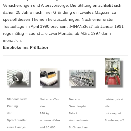
Versicherungen und Altersvorsorge. Die Stiftung entschließt sich
daher, 25 Jahre nach ihrer Gründung ein zweites Magazin zu
speziell diesen Themen herauszubringen. Nach einer ersten
Testauflage im April 1990 erscheint „FINANZtest“ ab Januar 1991
regelmäßig – zuerst alle zwei Monate, ab März 1997 dann
monatlich.
Einblicke ins Prüflabor
Standardisierte
Leistungstest:
Test von
Matratzen-Test:
Prüfung
Wie
Geschirrspül-
eine
der
gut saugt ein
Tabs in
140 kg
Sprachqualität
Staubsauger?
standardisierten
schwere Walze
eines Handys
Spülmaschinen
wird 60.000