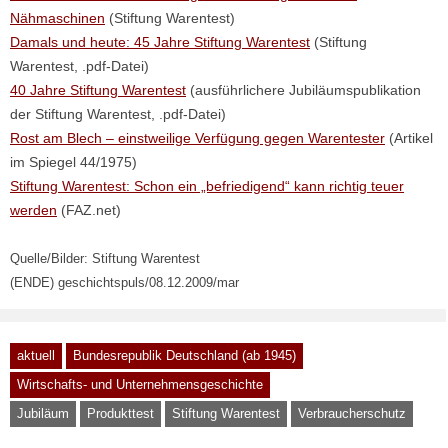
Nähmaschinen
(Stiftung Warentest)
Damals und heute: 45 Jahre Stiftung Warentest
(Stiftung
Warentest, .pdf-Datei)
40 Jahre Stiftung Warentest
(ausführlichere Jubiläumspublikation
der Stiftung Warentest, .pdf-Datei)
Rost am Blech – einstweilige Verfügung gegen Warentester
(Artikel
im Spiegel 44/1975)
Stiftung Warentest: Schon ein „befriedigend“ kann richtig teuer
werden
(FAZ.net)
Quelle/Bilder: Stiftung Warentest
(ENDE) geschichtspuls/08.12.2009/mar
aktuell
Bundesrepublik Deutschland (ab 1945)
Wirtschafts- und Unternehmensgeschichte
Jubiläum
Produkttest
Stiftung Warentest
Verbraucherschutz