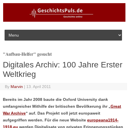
Skip to content
"Aufbau-Helfer" gesucht
Digitales Archiv: 100 Jahre Erster
Weltkrieg
By
Marvin
|
13. April 2011
Bereits im Jahr 2008 baute die Oxford University dank
umfangreicher Mithilfe der britischen Bevölkerung ihr „
Great
War Archive
“ auf. Das Projekt soll jetzt europaweit
aufgegriffen werden. Für die neue Website
europeana1914-
1918.eu
werden Digitalisate von privaten Erinnerungsstücken