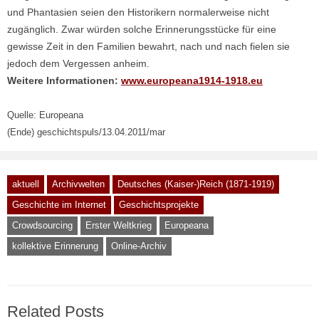
und Phantasien seien den Historikern normalerweise nicht
zugänglich. Zwar würden solche Erinnerungsstücke für eine
gewisse Zeit in den Familien bewahrt, nach und nach fielen sie
jedoch dem Vergessen anheim.
Weitere Informationen:
www.europeana1914-1918.eu
Quelle: Europeana
(Ende) geschichtspuls/13.04.2011/mar
aktuell
Archivwelten
Deutsches (Kaiser-)Reich (1871-1919)
Geschichte im Internet
Geschichtsprojekte
Crowdsourcing
Erster Weltkrieg
Europeana
kollektive Erinnerung
Online-Archiv
Related Posts