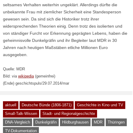
seltsames Verhalten weiterhin ungeklärt. Allerdings dürfte die
unbekannte Frau mit ziemlicher Sicherheit eine Standesperson
gewesen sein. Da sind sich die Historiker trotz ihrer
widersprechenden Theorien einig. Denn trotz des isolierten und
von ständiger Furcht vor Erkennung geprägten Lebens, haben die
geheimnisvolle Dunkelgräfin und ihr Begleiter laut MDR in 30
Jahren nach heutigen Maßstäben etliche Millionen Euro
ausgegeben.
Quelle: MDR
Bild: via
wikipedia
(gemeinfrei)
(Ende) geschichtspuls/29.07.2014/mar
aktuell
Deutsche Bünde (1806-1871)
Geschichte in Kino und TV
Small-Talk-Wissen
Stadt- und Regionalgeschichte
DNA-Vergleich
Dunkelgräfin
Hildburghausen
MDR
Thüringen
TV-Dokumentation