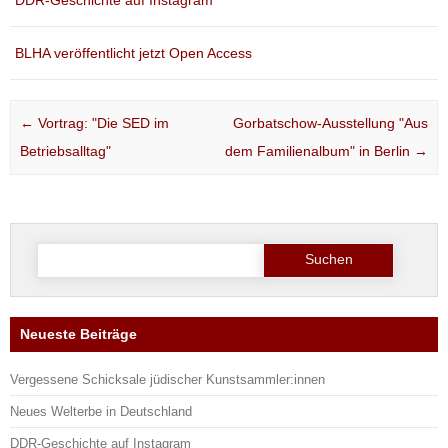
BLHA veröffentlicht jetzt Open Access
Post navigation
←
Vortrag: "Die SED im
Gorbatschow-Ausstellung "Aus
Betriebsalltag"
dem Familienalbum" in Berlin
→
Suche
nach:
Neueste Beiträge
Vergessene Schicksale jüdischer Kunstsammler:innen
Neues Welterbe in Deutschland
DDR-Geschichte auf Instagram