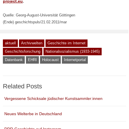
project.eu
.
Quelle: Georg-August-Universität Göttingen
(Ende) geschichtspuls/21.02.2011/mar
aktuell
Archivwelten
Geschichte im Internet
Geschichtsforschung
Nationalsozialismus (1933-1945)
Datenbank
EHRI
Holocaust
Internetportal
Related Posts
Vergessene Schicksale jüdischer Kunstsammler:innen
Neues Welterbe in Deutschland
DDR-Geschichte auf Instagram