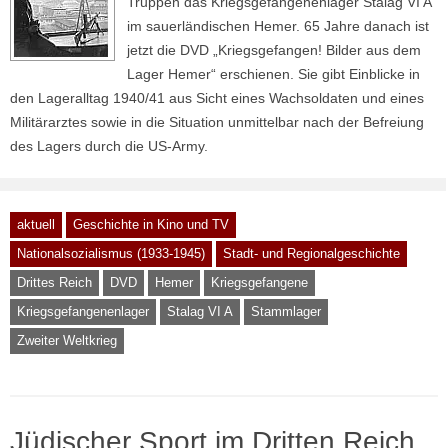
Truppen das Kriegsgefangenenlager Stalag VI A
im sauerländischen Hemer. 65 Jahre danach ist
jetzt die DVD „Kriegsgefangen! Bilder aus dem
Lager Hemer“ erschienen. Sie gibt Einblicke in
den Lageralltag 1940/41 aus Sicht eines Wachsoldaten und eines
Militärarztes sowie in die Situation unmittelbar nach der Befreiung
des Lagers durch die US-Army.
aktuell
Geschichte in Kino und TV
Nationalsozialismus (1933-1945)
Stadt- und Regionalgeschichte
Drittes Reich
DVD
Hemer
Kriegsgefangene
Kriegsgefangenenlager
Stalag VI A
Stammlager
Zweiter Weltkrieg
Jüdischer Sport im Dritten Reich