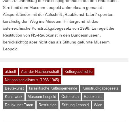
zum 70. Jahrestag der Reichspogromnacht auf den Raubkunst-
Streit mit dem Museum Leopold aufmerksam gemacht.
Absperrbänder mit der Aufschrift „Raubkunst Tatort“ sperrten
kurzfristig den Weg ins Museum. Hintergrund ist das
österreichische Kunstrückgabegesetz von 1998. Es regelt die
Restitution von NS-Raubkunst in den Bundesmuseen,
berücksichtigt aber nicht das als Stiftung geführte Museum
Leopold.
aktuell
Aus der Nachbarschaft
Kulturgeschichte
Nationalsozialismus (1933-1945)
Beutekunst
Israelitische Kultusgemeinde
Kunstrückgabegesetz
Kunstwerk
Museum Leopold
Österreich
Raubkunst
Raubkunst Tatort
Restitution
Stiftung Leopold
Wien