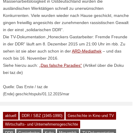
Massenarbeitslosigkeit in Ostdeutschland wurden die
ausländischen Werktätigen schnell zu unerwünschten
Konkurrenten. Viele wurden wieder nach Hause geschickt, manche
gingen freiwillig angesichts der zunehmenden rassistischen Gewalt
in der einst „solidarischen DDR“.
Die TV-Dokumentation „Honeckers Gastarbeiter: Fremde Freunde
in der DDR“ läuft am 8. Dezember 2015 um 21:00 Uhr im rbb. Zu
sehen ist sie aber auch schon in der
ARD-Mediathek
– und das
noch bis 16. November 2016.
Siehe hierzu auch:
„Das falsche Paradies“
(Artikel über die Doku
bei taz.de)
Quelle: Das Erste / taz.de
(Ende) geschichtspuls/01.12.2015/mar
aktuell
DDR / SBZ (1945-1990)
Geschichte in Kino und TV
Wirtschafts- und Unternehmensgeschichte
DDR
Gastarbeiter
Kuba
Mosambik
TV-Dokumentation