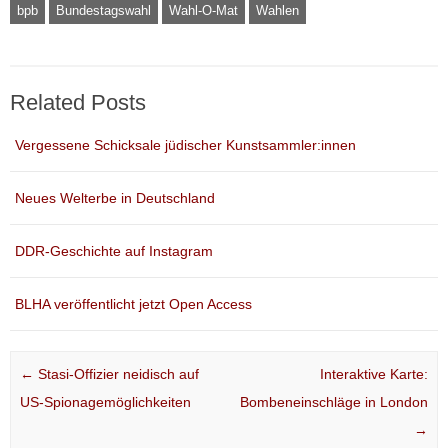
bpb
Bundestagswahl
Wahl-O-Mat
Wahlen
Related Posts
Vergessene Schicksale jüdischer Kunstsammler:innen
Neues Welterbe in Deutschland
DDR-Geschichte auf Instagram
BLHA veröffentlicht jetzt Open Access
Post navigation
←
Stasi-Offizier neidisch auf
Interaktive Karte:
US-Spionagemöglichkeiten
Bombeneinschläge in London
→