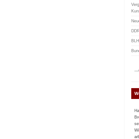
Ver
Kun
Neu
DDR
BLHA
Bun
…a
We
Ha
Br
se
Wi
ar