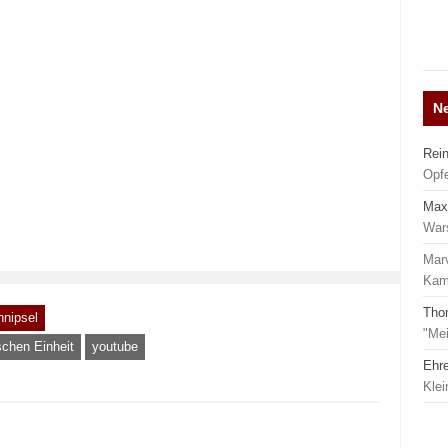
N
Rei
Opf
Max
War
Mar
Kamp
Tho
hnipsel
"Mei
schen Einheit
youtube
Ehr
Kle