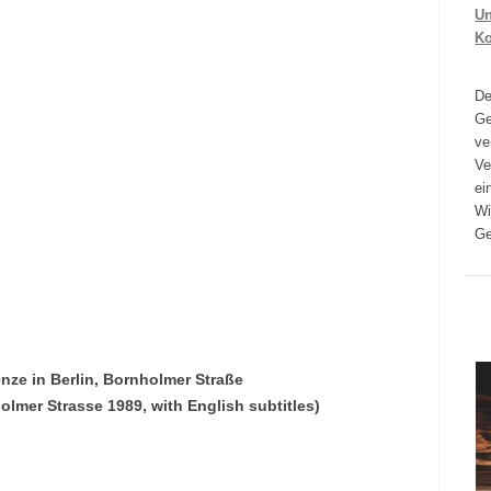
Un
K
D
Ge
ve
Ve
ei
Wi
Ge
ze in Berlin, Bornholmer Straße
olmer Strasse 1989, with English subtitles)