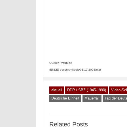
Quellen: youtube
(ENDE) geschichtspuls/03.10.2008/mar
aktuell
DDR / SBZ (1945-1990)
Video-Sc
Deutsche Einheit
Mauerfall
Tag der Deut
Related Posts