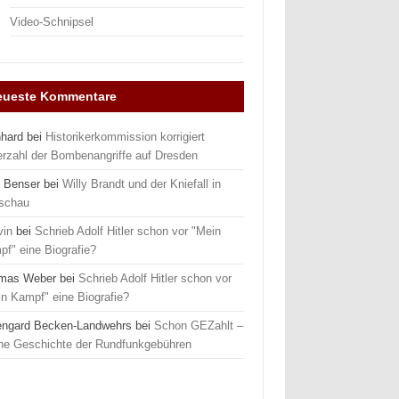
Video-Schnipsel
eueste Kommentare
nhard
bei
Historikerkommission korrigiert
erzahl der Bombenangriffe auf Dresden
 Benser
bei
Willy Brandt und der Kniefall in
schau
vin
bei
Schrieb Adolf Hitler schon vor "Mein
f" eine Biografie?
mas Weber
bei
Schrieb Adolf Hitler schon vor
n Kampf" eine Biografie?
engard Becken-Landwehrs
bei
Schon GEZahlt –
ine Geschichte der Rundfunkgebühren