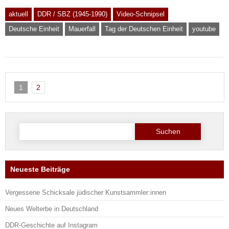
aktuell
DDR / SBZ (1945-1990)
Video-Schnipsel
Deutsche Einheit
Mauerfall
Tag der Deutschen Einheit
youtube
1
2
Suche
nach:
Neueste Beiträge
Vergessene Schicksale jüdischer Kunstsammler:innen
Neues Welterbe in Deutschland
DDR-Geschichte auf Instagram