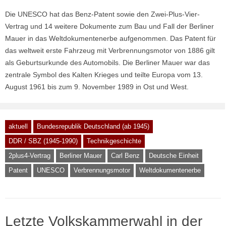
Die UNESCO hat das Benz-Patent sowie den Zwei-Plus-Vier-
Vertrag und 14 weitere Dokumente zum Bau und Fall der Berliner
Mauer in das Weltdokumentenerbe aufgenommen. Das Patent für
das weltweit erste Fahrzeug mit Verbrennungsmotor von 1886 gilt
als Geburtsurkunde des Automobils. Die Berliner Mauer war das
zentrale Symbol des Kalten Krieges und teilte Europa vom 13.
August 1961 bis zum 9. November 1989 in Ost und West.
aktuell
Bundesrepublik Deutschland (ab 1945)
DDR / SBZ (1945-1990)
Technikgeschichte
2plus4-Vertrag
Berliner Mauer
Carl Benz
Deutsche Einheit
Patent
UNESCO
Verbrennungsmotor
Weltdokumentenerbe
Letzte Volkskammerwahl in der