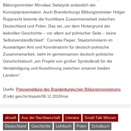
Bildungsminister Mirosław Sielatycki anlässlich der
Konzeptpräsentation. Auch Brandenburgs Bildungsminister Holger
Rupprecht betonte die fruchtbare Zusammenarbeit zwischen
Deutschland und Polen. Das sei „vor dem Hintergrund der
leidvollen Geschichte – vor allem auf polnischer Seite – keine
Selbstverständlichkeit“. Cornelia Pieper, Staatsministerin im
Auswärtigen Amt und Koordinatorin für deutsch-polnische
Zusammenarbeit, sieht im gemeinsamen deutsch-polnische
Geschichtsbuch „ein Projekt von großer Symbolkraft für die
Verständigung und Aussöhnung zwischen unseren beiden
Ländern“.
Quelle:
Pressemeldung des Brandenburgischen Bildungsministeriums
(Ende) geschichtspuls/06.12.2010/mar
aktuell
Aus der Nachbarschaft
Literatur
Small-Talk-Wissen
Deutschland
Geschichte
Lehrbuch
Polen
Schulbuch