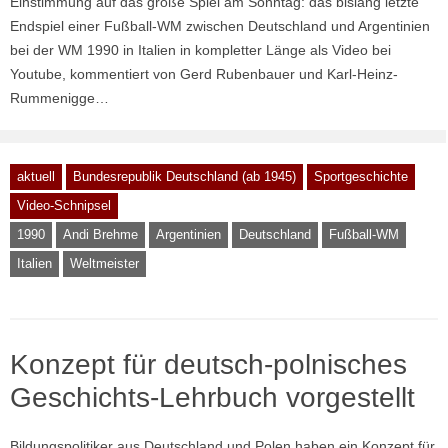
Einstimmung auf das große Spiel am Sonntag: das bislang letzte
Endspiel einer Fußball-WM zwischen Deutschland und Argentinien
bei der WM 1990 in Italien in kompletter Länge als Video bei
Youtube, kommentiert von Gerd Rubenbauer und Karl-Heinz-
Rummenigge…
aktuell
Bundesrepublik Deutschland (ab 1945)
Sportgeschichte
Video-Schnipsel
1990
Andi Brehme
Argentinien
Deutschland
Fußball-WM
Italien
Weltmeister
Konzept für deutsch-polnisches
Geschichts-Lehrbuch vorgestellt
Bildungspolitiker aus Deutschland und Polen haben ein Konzept für