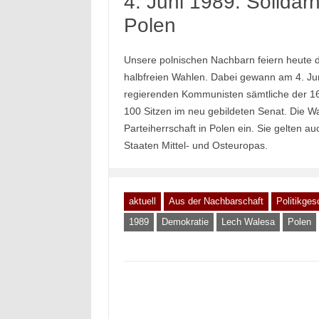
4. Juni 1989: Solidar
Polen
Unsere polnischen Nachbarn feiern heute de
halbfreien Wahlen. Dabei gewann am 4. Ju
regierenden Kommunisten sämtliche der 16
100 Sitzen im neu gebildeten Senat. Die W
Parteiherrschaft in Polen ein. Sie gelten 
Staaten Mittel- und Osteuropas.
aktuell
Aus der Nachbarschaft
Politikges
1989
Demokratie
Lech Walesa
Polen