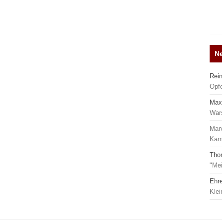
N
Rei
Opf
Max
War
Mar
Kamp
Tho
"Mei
Ehr
Kle