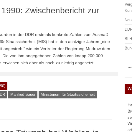
Ver
 1990: Zwischenbericht zur
Kun
Neu
DDR
 wurden in der DDR erstmals konkrete Zahlen zum Ausmaß
BLHA
 für Staatssicherheit (MfS) hat in den achtziger Jahren „eine
Bun
t angestrebt“ wie ein Vertreter der Regierung Modrow dem
ete. Die von ihm angegebenen Zahlen von knapp 200.000
rn erwiesen sich aber als noch zu niedrig angesetzt.
…a
90)
We
DR
Manfred Sauer
Ministerium für Staatssicherheit
Ha
Br
se
Wi
ar