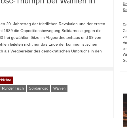
nosc-Triumph bei Wahlen in
Un
K
n 20. Jahrestag der friedlichen Revolution und der ersten
D
ni 1989 die Oppositionsbewegung Solidarnosc gegen die
Ge
ve
0 frei gewählten Sitze im Abgeordnetenhaus und 99 von
Ve
ahlen leiteten nicht nur das Ende der kommunistischen
ei
auch als Wegbereiter des demokratischen Umbruchs in den
Wi
Ge
chichte
Runder Tisch
Solidarnosc
Wahlen