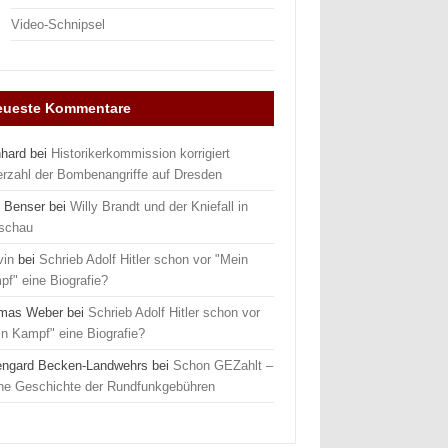
Video-Schnipsel
eueste Kommentare
nhard
bei
Historikerkommission korrigiert
erzahl der Bombenangriffe auf Dresden
 Benser
bei
Willy Brandt und der Kniefall in
schau
vin
bei
Schrieb Adolf Hitler schon vor "Mein
f" eine Biografie?
mas Weber
bei
Schrieb Adolf Hitler schon vor
n Kampf" eine Biografie?
engard Becken-Landwehrs
bei
Schon GEZahlt –
ine Geschichte der Rundfunkgebühren