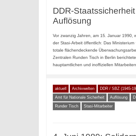
DDR-Staatssicherheit
Auflösung
Vor zwanzig Jahren, am 15. Januar 1990,
der Stasi-Arbeit öffentlich: Das Ministerium
totale flächendeckende Überwachungsarbei
Zentralen Runden Tisch in Berlin bericht
hauptamtlichen und inoffiziellen Mitarbeite
aktuell
Archivwelten
DDR / SBZ (1945-19
Amt für Nationale Sicherheit
Auflösung
D
Runder Tisch
Stasi-Mitarbeiter