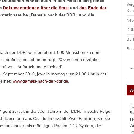
er Deutschen Einheit auch in den Medien ein großes
Ver
em
Dokumentationen über die Stasi
und
das Ende der
Kun
entationsreihe „Damals nach der DDR“ und die
Neu
DDR
BLHA
Bun
s nach der DDR“ wurden über 1.000 Menschen zu den
r persönliches Leben befragt. 20 von ihnen erzählen
lust“ von „Aufbruch und Abschied“.
…a
13. September 2010, jeweils montags um 21.00 Uhr in der
ternet:
www.damals-nach-der-ddr.de
.
We
Ha
“ geht zurück in die 80er Jahre in der DDR: In sechs Folgen
Br
d Hausmann aus Ost-Berlin erzählt. Zwei Familien, wie sie
se
Wi
ine funktioniert als mächtiges Rad im DDR-System, die
ar