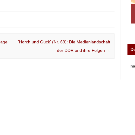
tage
'Horch und Guck' (Nr. 69): Die Medienlandschaft
D
der DDR und ihre Folgen
→
na