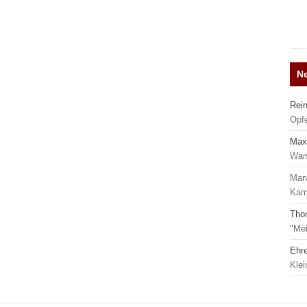
N
Rei
Opf
Max
War
Mar
Kamp
Tho
"Mei
Ehr
Kle