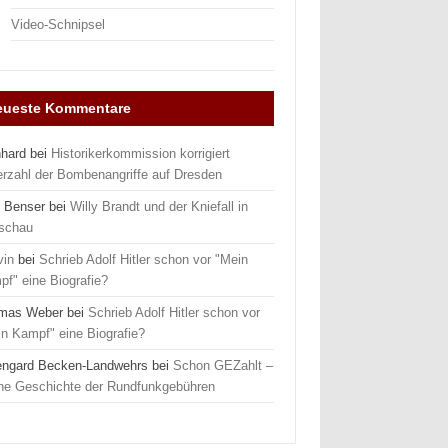
Video-Schnipsel
eueste Kommentare
nhard
bei
Historikerkommission korrigiert
erzahl der Bombenangriffe auf Dresden
 Benser
bei
Willy Brandt und der Kniefall in
schau
vin
bei
Schrieb Adolf Hitler schon vor "Mein
f" eine Biografie?
mas Weber
bei
Schrieb Adolf Hitler schon vor
n Kampf" eine Biografie?
engard Becken-Landwehrs
bei
Schon GEZahlt –
ine Geschichte der Rundfunkgebühren