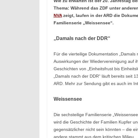
Wie zu erwarten ist der 20. Jahrestag d
Thema: Während das ZDF unter ander
NVA
zeigt, laufen in der ARD die Dokum
Familienserie „Weissensee“.
„Damals nach der DDR“
Für die vierteilige Dokumentation „Damal
Auswirkungen der Wiedervereinigung auf ih
Geschichten von „Einheitsfrust bis Einheits
„Damals nach der DDR“ läuft bereits seit 
ARD. Mehr zur Sendung gibt es auch im In
Weissensee
Die sechsteilige Familienserie „Weissensee
wird die Geschichte der Familien Kupfer un
gegensätzlicher nicht sein könnten – die e
andere stammt aus dem kritischen Milieu.