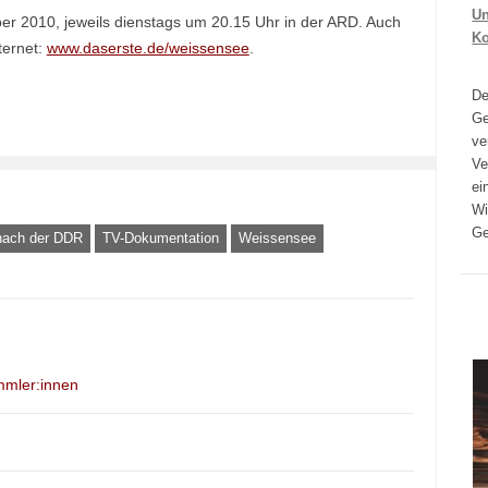
Un
ber 2010, jeweils dienstags um 20.15 Uhr in der ARD. Auch
K
ternet:
www.daserste.de/weissensee
.
D
Ge
ve
Ve
ei
Wi
Ge
nach der DDR
TV-Dokumentation
Weissensee
mmler:innen