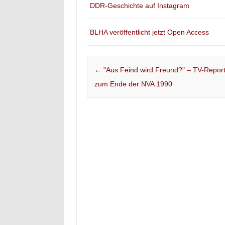
DDR-Geschichte auf Instagram
BLHA veröffentlicht jetzt Open Access
Post navigation
←
"Aus Feind wird Freund?" – TV-Repor
zum Ende der NVA 1990