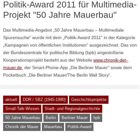
Politik-Award 2011 für Multimedia-
Projekt "50 Jahre Mauerbau"
Das Multimedia-Angebot „50 Jahre Mauerbau – Multimediale
Spurensuche“ wurde mit dem „Politik-Award 2011“ in der Kategorie
„Kampagnen von öffentlichen Institutionen“ ausgezeichnet. Das von
der Bundeszentrale für politische Bildung (bpb) angestoßene
Kooperationsprojekt besteht aus der Website
www.chronik-der-
mauer.de
, der Smart-Phone-App „Die Berliner Mauer“ sowie dem
Pocketbuch „Die Berliner Mauer/The Berlin Wall Story“.
aktuell
DDR / SBZ (1945-1990)
Geschichtsprojekte
Small-Talk-Wissen
Stadt- und Regionalgeschichte
50 Jahre Mauerbau
Berlin
Berliner Mauer
bpb
Chronik der Mauer
Mauerbau
Politik-Award