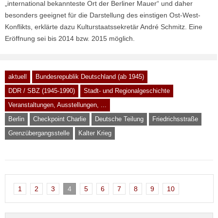
„international bekannteste Ort der Berliner Mauer“ und daher
besonders geeignet für die Darstellung des einstigen Ost-West-
Konflikts, erklärte dazu Kulturstaatssekretär André Schmitz. Eine
Eröffnung sei bis 2014 bzw. 2015 möglich.
aktuell
Bundesrepublik Deutschland (ab 1945)
DDR / SBZ (1945-1990)
Stadt- und Regionalgeschichte
Veranstaltungen, Ausstellungen, ...
Berlin
Checkpoint Charlie
Deutsche Teilung
Friedrichsstraße
Grenzübergangsstelle
Kalter Krieg
1
2
3
4
5
6
7
8
9
10