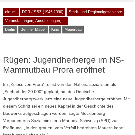
aktuell
DDR / SBZ (1945-1990)
Stadt- und Regionalgeschichte
Veranstaltungen, Ausstellungen, ...
Berlin
Berliner Mauer
Kino
Mauerbau
Rügen: Jugendherberge im NS-
Mammutbau Prora eröffnet
Im „Koloss von Prora“, einst von den Nationalsozialisten als
„Seebad der 20.000“ geplant, hat das Deutsche
Jugendherbergswerk jetzt eine neue Jugendherberge eröffnet. Mit
diesem Schritt sei ein neues Kapitel in der Geschichte des
Bauwerks aufgeschlagen worden, sagte Mecklenburg-
Vorpommerns Sozialministerin Manuela Schwesig (SPD) zur
Eröffnung. „In den grauen, vom Verfall bedrohten Mauern kehrt
jetzt buntes Leben ein.“