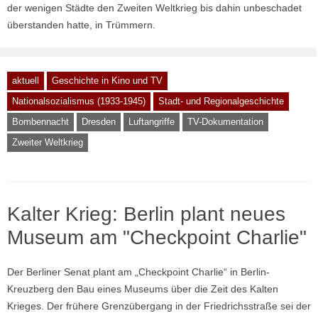
der wenigen Städte den Zweiten Weltkrieg bis dahin unbeschadet
überstanden hatte, in Trümmern.
aktuell
Geschichte in Kino und TV
Nationalsozialismus (1933-1945)
Stadt- und Regionalgeschichte
Bombennacht
Dresden
Luftangriffe
TV-Dokumentation
Zweiter Weltkrieg
Kalter Krieg: Berlin plant neues
Museum am "Checkpoint Charlie"
Der Berliner Senat plant am „Checkpoint Charlie“ in Berlin-
Kreuzberg den Bau eines Museums über die Zeit des Kalten
Krieges. Der frühere Grenzübergang in der Friedrichsstraße sei der