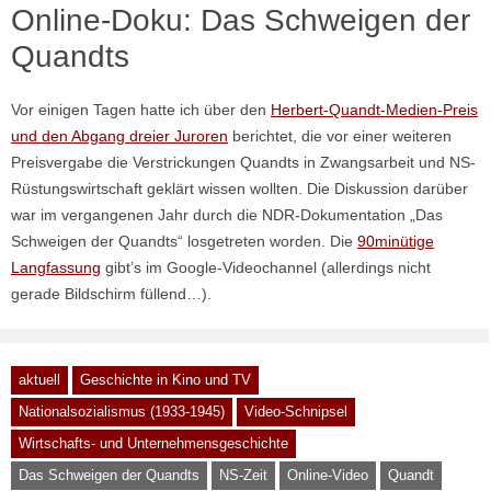
Online-Doku: Das Schweigen der
Quandts
Vor einigen Tagen hatte ich über den
Herbert-Quandt-Medien-Preis
und den Abgang dreier Juroren
berichtet, die vor einer weiteren
Preisvergabe die Verstrickungen Quandts in Zwangsarbeit und NS-
Rüstungswirtschaft geklärt wissen wollten. Die Diskussion darüber
war im vergangenen Jahr durch die NDR-Dokumentation „Das
Schweigen der Quandts“ losgetreten worden. Die
90minütige
Langfassung
gibt’s im Google-Videochannel (allerdings nicht
gerade Bildschirm füllend…).
aktuell
Geschichte in Kino und TV
Nationalsozialismus (1933-1945)
Video-Schnipsel
Wirtschafts- und Unternehmensgeschichte
Das Schweigen der Quandts
NS-Zeit
Online-Video
Quandt