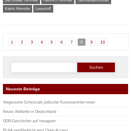
Die Brüder Himmler
Heinrich Himmler
Jahrhundertmörder
Katrin Himmler
Lesestoff
1
2
3
4
5
6
7
8
9
10
Suche
nach:
Neueste Beiträge
Vergessene Schicksale jüdischer Kunstsammler:innen
Neues Welterbe in Deutschland
DDR-Geschichte auf Instagram
BLHA veröffentlicht jetzt Open Access